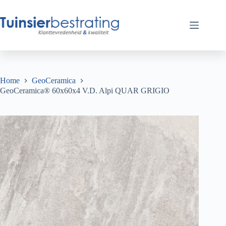
Ga
naar
de
inhoud
Home
GeoCeramica
GeoCeramica® 60x60x4 V.D. Alpi QUAR GRIGIO