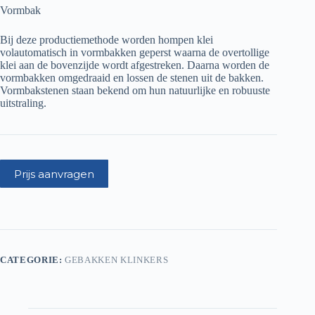
Vormbak
Bij deze productiemethode worden hompen klei
volautomatisch in vormbakken geperst waarna de overtollige
klei aan de bovenzijde wordt afgestreken. Daarna worden de
vormbakken omgedraaid en lossen de stenen uit de bakken.
Vormbakstenen staan bekend om hun natuurlijke en robuuste
uitstraling.
Prijs aanvragen
CATEGORIE:
GEBAKKEN KLINKERS