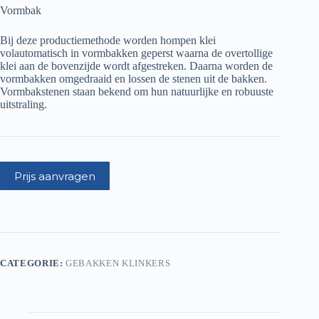
Vormbak
Bij deze productiemethode worden hompen klei
volautomatisch in vormbakken geperst waarna de overtollige
klei aan de bovenzijde wordt afgestreken. Daarna worden de
vormbakken omgedraaid en lossen de stenen uit de bakken.
Vormbakstenen staan bekend om hun natuurlijke en robuuste
uitstraling.
Prijs aanvragen
CATEGORIE:
GEBAKKEN KLINKERS