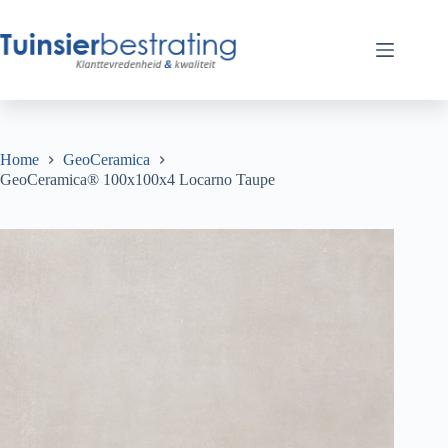
Ga
naar
de
inhoud
Home
GeoCeramica
GeoCeramica® 100x100x4 Locarno Taupe