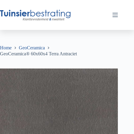
Ga
naar
de
inhoud
Home
GeoCeramica
GeoCeramica® 60x60x4 Terra Antraciet